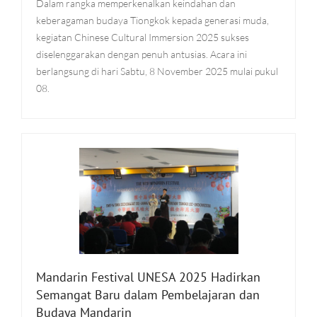
Dalam rangka memperkenalkan keindahan dan
keberagaman budaya Tiongkok kepada generasi muda,
kegiatan Chinese Cultural Immersion 2025 sukses
diselenggarakan dengan penuh antusias. Acara ini
berlangsung di hari Sabtu, 8 November 2025 mulai pukul
08.
Mandarin Festival UNESA 2025 Hadirkan
Semangat Baru dalam Pembelajaran dan
Budaya Mandarin