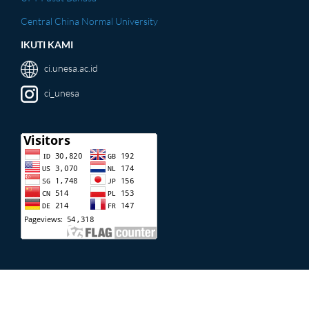
Central China Normal University
IKUTI KAMI
ci.unesa.ac.id
ci_unesa