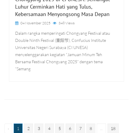
Luhur Cerminkan Hati yang Tulus,
Kebersamaan Menyongsong Masa Depan
04 November 2025
348 Views
Dalam rangka memperingati Chongyang Festival atau
Double Ninth Festival (重阳节), Confucius Institute
Universitas Negeri Surabaya (CI UNESA)
menyelenggarakan kegiatan “Jamuan Minum Teh
Bersama Festival Chongyang 2025” dengan tema
“Semang
‹
1
2
3
4
5
6
7
8
...
18