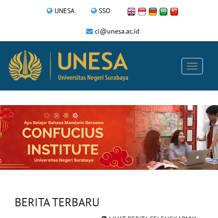
UNESA
SSO
ci@unesa.ac.id
BERITA TERBARU